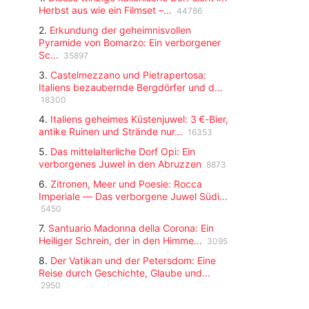
jahrhundertealten Traditionen, das jedes Jahr
Herbst aus wie ein Filmset –...
44786
Besucher aus aller Welt anzieht.
2.
Erkundung der geheimnisvollen
Pyramide von Bomarzo: Ein verborgener
Sc...
35897
3.
Castelmezzano und Pietrapertosa:
Italiens bezaubernde Bergdörfer und d...
18300
4.
Italiens geheimes Küstenjuwel: 3 €-Bier,
antike Ruinen und Strände nur...
16353
5.
Das mittelalterliche Dorf Opi: Ein
verborgenes Juwel in den Abruzzen
8873
6.
Zitronen, Meer und Poesie: Rocca
Imperiale — Das verborgene Juwel Südi...
5450
7.
Santuario Madonna della Corona: Ein
Heiliger Schrein, der in den Himme...
3095
8.
Der Vatikan und der Petersdom: Eine
Reise durch Geschichte, Glaube und...
2950