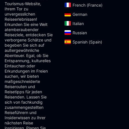
Tourismus-Website,
French (France)‎
Ihrem Tor zu
unvergesslichen
German‎
Reiseerlebnissen!
Italian‎
Erkunden Sie eine Welt
atemberaubender
Russian‎
Reiseziele, entdecken Sie
verborgene Schätze und
Spanish (Spain)‎
begeben Sie sich auf
außergewöhnliche
Abenteuer. Egal, ob Sie
Entspannung, kulturelles
Eintauchen oder
Erkundungen im Freien
suchen, wir bieten
maßgeschneiderte
Reiserouten und
Reisetipps für jeden
Reisenden. Lassen Sie
sich von fachkundig
zusammengestellten
Reiseführern und
Insiderwissen zu Ihrer
nächsten Reise
inspirieren. Planen Sie