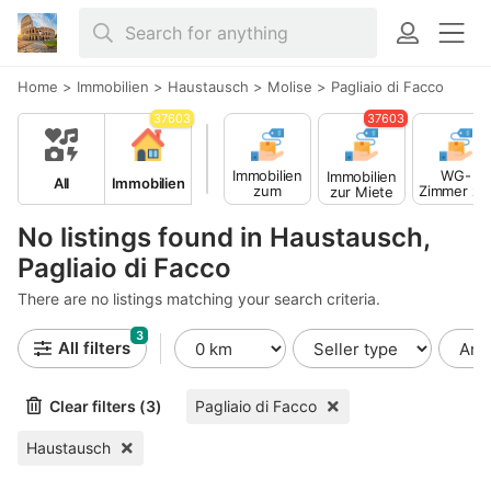
Home
>
Immobilien
>
Haustausch
>
Molise
>
Pagliaio di Facco
37603
37603
Immobilien
WG-
Immobilien
All
Immobilien
zum
Zimmer zu
zur Miete
Verkauf
Miete
No listings found in Haustausch,
Pagliaio di Facco
There are no listings matching your search criteria.
3
All filters
Clear filters (3)
Pagliaio di Facco
Haustausch