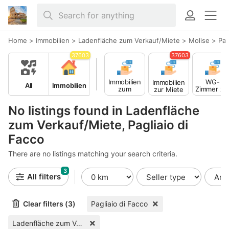
Home
>
Immobilien
>
Ladenfläche zum Verkauf/Miete
>
Molise
>
Pag
37603
37603
Immobilien
WG-
Immobilien
All
Immobilien
zum
Zimmer zu
zur Miete
Verkauf
Miete
No listings found in Ladenfläche
zum Verkauf/Miete, Pagliaio di
Facco
There are no listings matching your search criteria.
3
All filters
Clear filters (3)
Pagliaio di Facco
Ladenfläche zum Verkauf/Miete