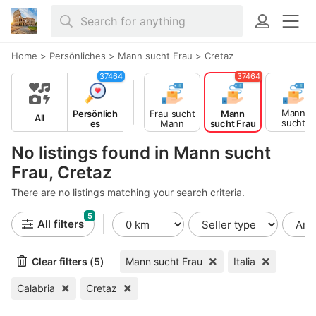
Home
>
Persönliches
>
Mann sucht Frau
>
Cretaz
37464
37464
Mann
Persönlich
Frau sucht
Mann
All
sucht
es
Mann
sucht Frau
Mann
No listings found in Mann sucht
Frau, Cretaz
There are no listings matching your search criteria.
5
All filters
Clear filters (5)
Mann sucht Frau
Italia
Calabria
Cretaz