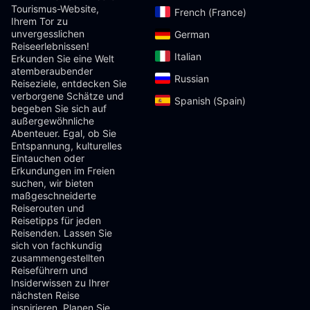
Tourismus-Website,
French (France)‎
Ihrem Tor zu
unvergesslichen
German‎
Reiseerlebnissen!
Italian‎
Erkunden Sie eine Welt
atemberaubender
Russian‎
Reiseziele, entdecken Sie
verborgene Schätze und
Spanish (Spain)‎
begeben Sie sich auf
außergewöhnliche
Abenteuer. Egal, ob Sie
Entspannung, kulturelles
Eintauchen oder
Erkundungen im Freien
suchen, wir bieten
maßgeschneiderte
Reiserouten und
Reisetipps für jeden
Reisenden. Lassen Sie
sich von fachkundig
zusammengestellten
Reiseführern und
Insiderwissen zu Ihrer
nächsten Reise
inspirieren. Planen Sie