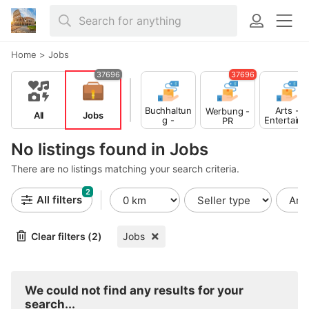
Home
>
Jobs
37696
37696
Buchhaltun
Arts -
Werbung -
All
Jobs
g -
Entertain
PR
Finance
ent -
Publishing
No listings found in Jobs
There are no listings matching your search criteria.
2
All filters
Clear filters (2)
Jobs
We could not find any results for your
search...