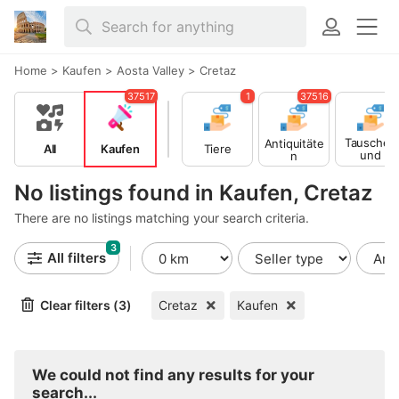
Home
>
Kaufen
>
Aosta Valley
>
Cretaz
37517
1
37516
Tauschen
Antiquitäte
All
Kaufen
Tiere
und
n
Verschen
en
No listings found in Kaufen, Cretaz
There are no listings matching your search criteria.
3
All filters
Clear filters (3)
Cretaz
Kaufen
We could not find any results for your
search...