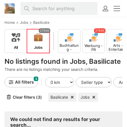
Home
>
Jobs
>
Basilicate
37696
37696
Buchhaltun
Arts -
Werbung -
All
Jobs
g -
Entertain
PR
Finance
ent -
Publishing
No listings found in Jobs, Basilicate
There are no listings matching your search criteria.
3
All filters
Clear filters (3)
Basilicate
Jobs
We could not find any results for your
search...