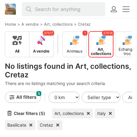
Home
>
A vendre
>
Art, collections
>
Cretaz
37517
1
37516
Art,
Echange,
All
A vendre
Animaux
collections
troc
No listings found in Art, collections,
Cretaz
There are no listings matching your search criteria.
5
All filters
Clear filters (5)
Art, collections
Italy
Basilicate
Cretaz