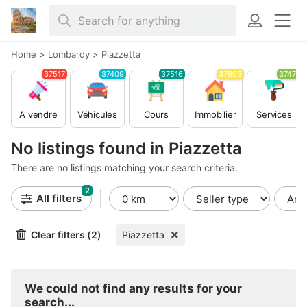
Home
>
Lombardy
>
Piazzetta
37517
37409
37516
37603
37479
A vendre
Véhicules
Cours
Immobilier
Services
No listings found in Piazzetta
There are no listings matching your search criteria.
2
All filters
Clear filters (2)
Piazzetta
We could not find any results for your
search...