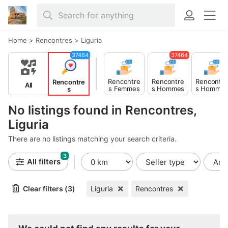
Home
>
Rencontres
>
Liguria
37464
37464
Rencontre
Rencontre
Rencontre
Rencontre
All
s Femmes
s Hommes
s Homme
s
> Hommes
> Femmes
> Homme
No listings found in Rencontres,
Liguria
There are no listings matching your search criteria.
3
All filters
Clear filters (3)
Liguria
Rencontres