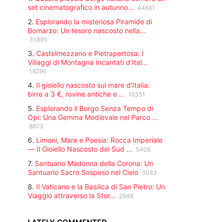
globo.
set cinematografico in autunno...
44661
2.
Esplorando la misteriosa Piramide di
Bomarzo: Un tesoro nascosto nella...
35895
3.
Castelmezzano e Pietrapertosa: I
Villaggi di Montagna Incantati d’Ital...
18296
4.
Il gioiello nascosto sul mare d'Italia:
birre a 3 €, rovine antiche e ...
16351
5.
Esplorando il Borgo Senza Tempo di
Opi: Una Gemma Medievale nel Parco ...
8873
6.
Limoni, Mare e Poesia: Rocca Imperiale
— Il Gioiello Nascosto del Sud ...
5408
7.
Santuario Madonna della Corona: Un
Santuario Sacro Sospeso nel Cielo
3083
8.
Il Vaticano e la Basilica di San Pietro: Un
Viaggio attraverso la Stor...
2948