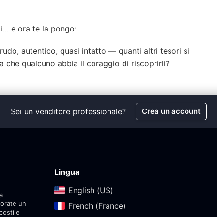
… e ora te la pongo:
o, autentico, quasi intatto — quanti altri tesori si
 che qualcuno abbia il coraggio di riscoprirli?
Sei un venditore professionale?
Crea un account
Lingua
English (US)‎
a
lorate un
French (France)‎
costi e