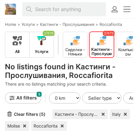
Home
>
Услуги
>
Кастинги - Прослушивания
>
Roccafiorita
37479
37479
Кастинги -
Сиделки -
Компьюте
All
Услуги
Прослуши
Няньки
ры
вания
No listings found in Кастинги -
Прослушивания, Roccafiorita
There are no listings matching your search criteria.
5
All filters
Clear filters (5)
Кастинги - Прослушивания
Italy
Molise
Roccafiorita