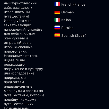
наш туристический
French (France)‎
сайт, ваш шлюз к
незабываемым
German‎
путешествиям!
Italian‎
Исследуйте мир
захватывающих
Russian‎
направлений, откройте
для себя скрытые
Spanish (Spain)‎
жемчужины и
отправляйтесь в
необыкновенные
приключения.
Независимо от того,
ищете ли вы
релаксацию,
погружение в культуру
или исследование
природы, мы
предлагаем
индивидуальные
маршруты и советы по
путешествиям, которые
подойдут каждому
путешественнику.
Позвольте нам