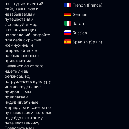
наш туристический
French (France)‎
сайт, ваш шлюз к
незабываемым
German‎
путешествиям!
Italian‎
Исследуйте мир
захватывающих
Russian‎
направлений, откройте
для себя скрытые
Spanish (Spain)‎
жемчужины и
отправляйтесь в
необыкновенные
приключения.
Независимо от того,
ищете ли вы
релаксацию,
погружение в культуру
или исследование
природы, мы
предлагаем
индивидуальные
маршруты и советы по
путешествиям, которые
подойдут каждому
путешественнику.
Позвольте нам