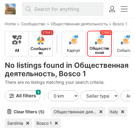
Home
>
Сообщество
>
Общественная деятельность
>
Bosco 1
37683
37683
Обществе
Сообщест
All
Карпул
События
нная
во
деятельн
ость
No listings found in Общественная
деятельность, Bosco 1
There are no listings matching your search criteria.
5
All filters
Clear filters (5)
Общественная деятельность
Italy
Sardinia
Bosco 1