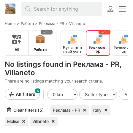
Home
>
Работа
>
Реклама - PR
>
Villaneto
37696
37696
Бухгалтер
Реклама -
Развлече
All
Работа
ский учет
PR
ия
- Финансы
No listings found in Реклама - PR,
Villaneto
There are no listings matching your search criteria.
5
All filters
Clear filters (5)
Реклама - PR
Italy
Molise
Villaneto