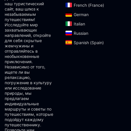
наш туристический
French (France)‎
сайт, ваш шлюз к
незабываемым
German‎
путешествиям!
Italian‎
Исследуйте мир
захватывающих
Russian‎
направлений, откройте
для себя скрытые
Spanish (Spain)‎
жемчужины и
отправляйтесь в
необыкновенные
приключения.
Независимо от того,
ищете ли вы
релаксацию,
погружение в культуру
или исследование
природы, мы
предлагаем
индивидуальные
маршруты и советы по
путешествиям, которые
подойдут каждому
путешественнику.
Позвольте нам