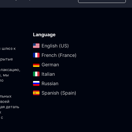
Language
English (US)‎
ш шлюз к
French (France)‎
скрытые
German‎
елаксацию,
Italian‎
ы, мы
по
Russian‎
Spanish (Spain)‎
альных
своей
дая деталь
к
 с