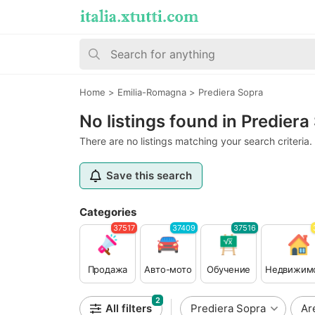
Home
>
Emilia-Romagna
>
Prediera Sopra
No listings found in Prediera
There are no listings matching your search criteria.
Save this search
Categories
37517
37409
37516
Продажа
Авто-мото
Обучение
Недвижим
2
All filters
Prediera Sopra
Ar