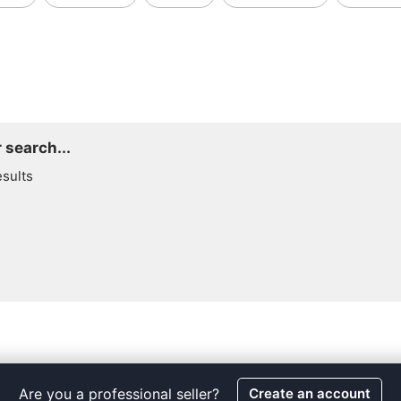
 search...
esults
Are you a professional seller?
Create an account