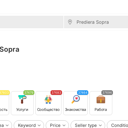
 Sopra
37603
37479
37683
37464
37696
ость
Услуги
Сообщество
Знакомства
Работа
ea
Keyword
Price
Seller type
Conditi