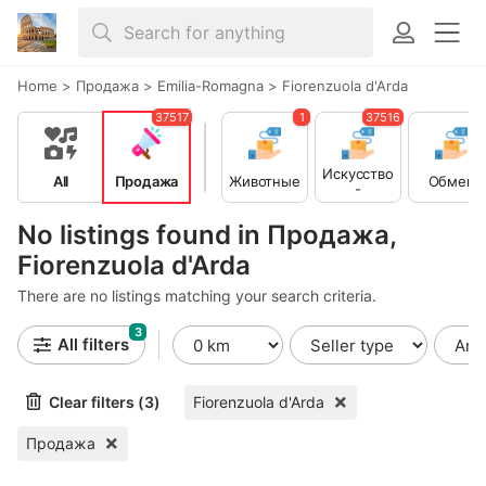
Home
>
Продажа
>
Emilia-Romagna
>
Fiorenzuola d'Arda
37517
1
37516
Искусство
All
Продажа
Животные
Обмен
-
Коллекци
онирован
No listings found in Продажа,
ие
Fiorenzuola d'Arda
There are no listings matching your search criteria.
3
All filters
Clear filters (3)
Fiorenzuola d'Arda
Продажа