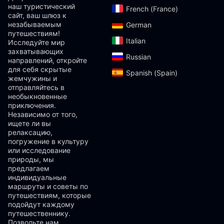
наш туристический
French (France)‎
сайт, ваш шлюз к
незабываемым
German‎
путешествиям!
Italian‎
Исследуйте мир
захватывающих
Russian‎
направлений, откройте
для себя скрытые
Spanish (Spain)‎
жемчужины и
отправляйтесь в
необыкновенные
приключения.
Независимо от того,
ищете ли вы
релаксацию,
погружение в культуру
или исследование
природы, мы
предлагаем
индивидуальные
маршруты и советы по
путешествиям, которые
подойдут каждому
путешественнику.
Позвольте нам