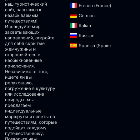
наш туристический
French (France)‎
сайт, ваш шлюз к
незабываемым
German‎
путешествиям!
Italian‎
Исследуйте мир
захватывающих
Russian‎
направлений, откройте
для себя скрытые
Spanish (Spain)‎
жемчужины и
отправляйтесь в
необыкновенные
приключения.
Независимо от того,
ищете ли вы
релаксацию,
погружение в культуру
или исследование
природы, мы
предлагаем
индивидуальные
маршруты и советы по
путешествиям, которые
подойдут каждому
путешественнику.
Позвольте нам