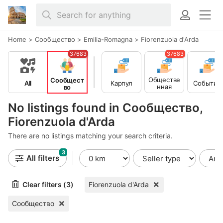
Home
>
Сообщество
>
Emilia-Romagna
>
Fiorenzuola d'Arda
37683
37683
Обществе
Сообщест
All
Карпул
События
нная
во
деятельно
сть
No listings found in Сообщество,
Fiorenzuola d'Arda
There are no listings matching your search criteria.
3
All filters
Clear filters (3)
Fiorenzuola d'Arda
Сообщество