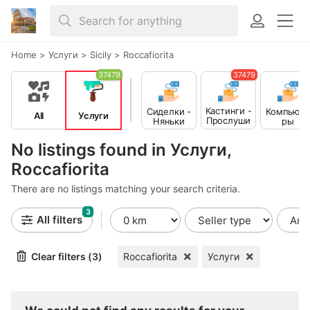
Home
>
Услуги
>
Sicily
>
Roccafiorita
37479
37479
Кастинги -
Сиделки -
Компьюте
All
Услуги
Прослуши
Няньки
ры
вания
No listings found in Услуги,
Roccafiorita
There are no listings matching your search criteria.
3
All filters
Clear filters (3)
Roccafiorita
Услуги