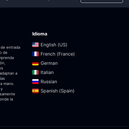
Idioma
English (US)‎
 de entrada
do de
French (France)‎
emprenda
German‎
ión,
os
Italian‎
 adaptan a
ías
Russian‎
ra mano.
 y
Spanish (Spain)‎
dosamente
onde la