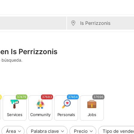
en Is Perrizzonis
e búsqueda.
3
37479
37683
37464
37696
Services
Community
Personals
Jobs
Área
Palabra clave
Precio
Tipo de vende