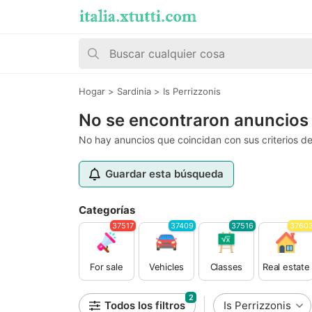
Hogar
>
Sardinia
>
Is Perrizzonis
No se encontraron anuncios 
No hay anuncios que coincidan con sus criterios d
Guardar esta búsqueda
Categorías
37517
37409
37516
3760
For sale
Vehicles
Classes
Real estate
2
Todos los filtros
Is Perrizzonis