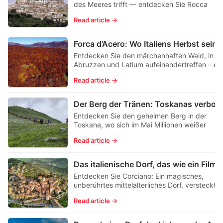
des Meeres trifft — entdecken Sie Rocca
Imperiale, ein zeitloses Dorf, das von einer
Read article →
mittelalterlichen Burg über der ionischen Küst
gekrönt wird.
Entdecken Sie den märchenhaften Wald, in d
Abruzzen und Latium aufeinandertreffen – ein
Reich aus goldenen Blättern, klarer Bergluft u
Read article →
reiner italienischer Magie.
Der Berg der Tränen: Toskanas verbor
Entdecken Sie den geheimen Berg in der
Toskana, wo sich im Mai Millionen weißer
Narzissen öffnen — geboren, so sagt die
Read article →
Legende, aus den Tränen einer Schäferin.
Das italienische Dorf, das
Entdecken Sie Corciano: Ein magisches,
unberührtes mittelalterliches Dorf, versteckt i
den Hügeln Umbriens.
Read article →