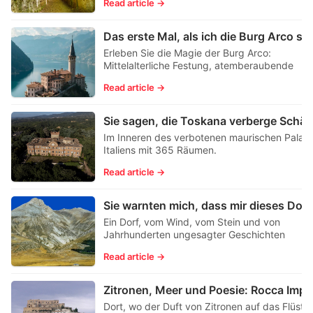
Read article →
Das erste Mal, als ich die Burg Arco sah, d
Erleben Sie die Magie der Burg Arco:
Mittelalterliche Festung, atemberaubende
Ausblicke und zeitlose Geschichte über dem
Read article →
Gardasee
Sie sagen, die Toskana ver
Im Inneren des verbotenen maurischen Palast
Italiens mit 365 Räumen.
Read article →
Ein Dorf, vom Wind, vom Stein und von
Jahrhunderten ungesagter Geschichten
geformt.
Read article →
Zitro
Dort, wo der Duft von Zitronen auf das Flüste