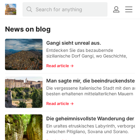
News on blog
Gangi sieht unreal aus.
Entdecken Sie das bezaubernde
sizilianische Dorf Gangi, wo Geschichte,
Schönheit und kulinarische Genüsse an
Read article →
jeder Ecke auf Sie warten.
Man sagte mir, die beeindrucken
Die vergessene italienische Stadt mit den am
besten erhaltenen mittelalterlichen Mauern
Europas.
Read article →
Die geheimnisvollste Wanderung de
Ein uraltes etruskisches Labyrinth, verborgen
zwischen Pitigliano, Sovana und Sorano.