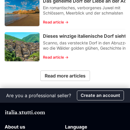
Das ge
Ein romantisches, verborgenes Juwel mit
Schlössern, Meerblick und der schmalsten
Gasse Italiens – entdecken Sie Termoli, bevor
Read article →
es alle tun.
Dieses winzige italienische Dorf sieht im Herbst aus 
Scanno, das versteckte Dorf in den Abruzzen
wo die Wälder golden glühen, Geschichte in
Stein lebt und der See die Form eines Herzen
Read article →
hat.
Read more articles
Are you a professional seller?
Create an account
About us
Language