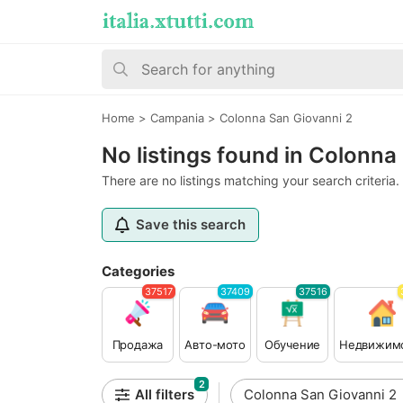
Home
>
Campania
>
Colonna San Giovanni 2
No listings found in Colonna
There are no listings matching your search criteria.
Save this search
Categories
37517
37409
37516
Продажа
Авто-мото
Обучение
Недвижим
2
All filters
Colonna San Giovanni 2