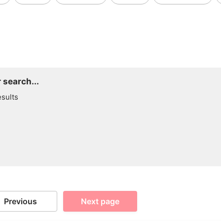
 search...
esults
Previous
Next page