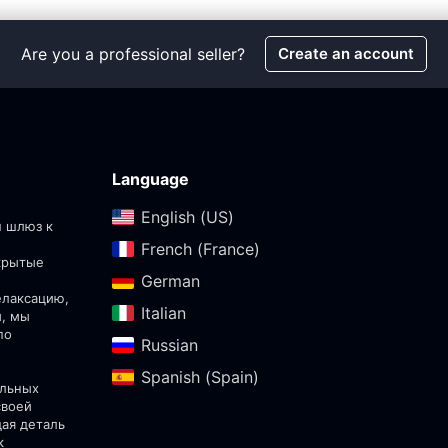
Are you a professional seller?
Create an account
Language
English (US)‎
ш шлюз к
French (France)‎
скрытые
German‎
елаксацию,
Italian‎
ы, мы
по
Russian‎
Spanish (Spain)‎
альных
своей
дая деталь
к