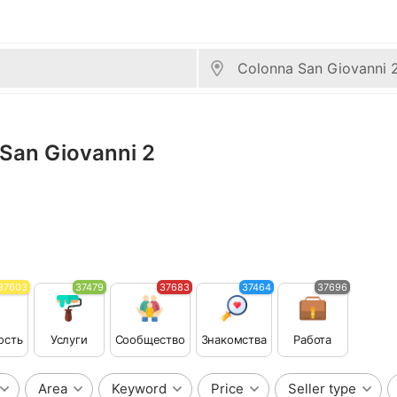
 San Giovanni 2
37603
37479
37683
37464
37696
ость
Услуги
Сообщество
Знакомства
Работа
Area
Keyword
Price
Seller type