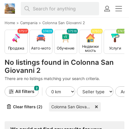
Home
>
Campania
>
Colonna San Giovanni 2
37517
37409
37516
37603
37479
Недвижи
Продажа
Авто-мото
Обучение
Услуги
мость
No listings found in Colonna San
Giovanni 2
There are no listings matching your search criteria.
2
All filters
Clear filters (2)
Colonna San Giovanni 2