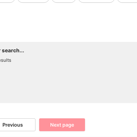
 search...
esults
Previous
Next page