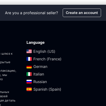
Are you a professional seller?
Create an account
Language
English (US)‎
ш шлюз к
French (France)‎
скрытые
German‎
елаксацию,
Italian‎
ы, мы
по
Russian‎
Spanish (Spain)‎
альных
своей
дая деталь
к