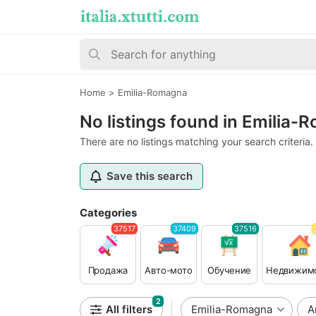
Home
>
Emilia-Romagna
No listings found in Emilia
There are no listings matching your search criteria.
Save this search
Categories
37517
37409
37516
Продажа
Авто-мото
Обучение
Недвижим
2
All filters
Emilia-Romagna
A