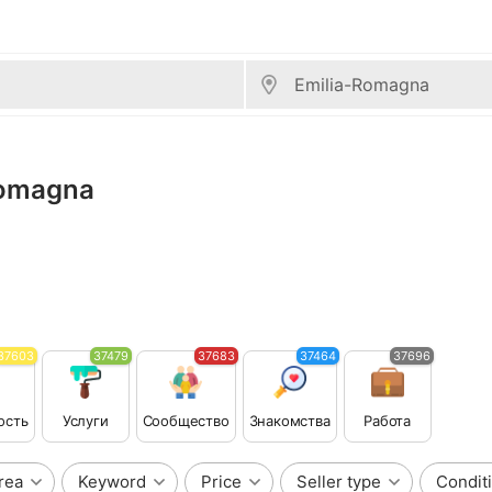
-Romagna
37603
37479
37683
37464
37696
ость
Услуги
Сообщество
Знакомства
Работа
rea
Keyword
Price
Seller type
Condit