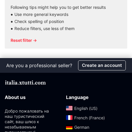
Following tips might help you to get better results
Use more general keywords
Check spelling of position
Reduce filters, use less of them
Reset filter →
Are you a professional seller?
Create an account
About us
Language
English (US)‎
Добро пожаловать на
наш туристический
French (France)‎
сайт, ваш шлюз к
незабываемым
German‎