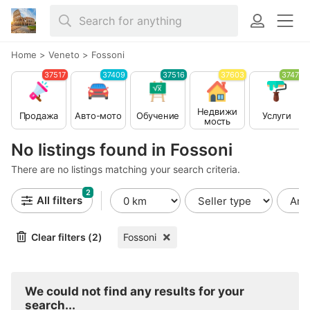
Home
>
Veneto
>
Fossoni
37517
37409
37516
37603
37479
Недвижи
Продажа
Авто-мото
Обучение
Услуги
мость
No listings found in Fossoni
There are no listings matching your search criteria.
2
All filters
Clear filters (2)
Fossoni
We could not find any results for your
search...