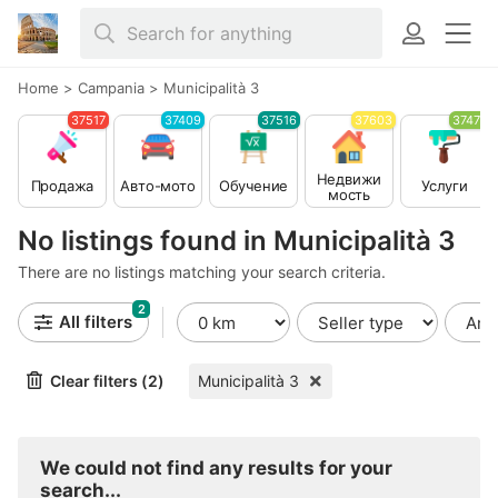
Home
>
Campania
>
Municipalità 3
37517
37409
37516
37603
37479
Недвижи
Продажа
Авто-мото
Обучение
Услуги
мость
No listings found in Municipalità 3
There are no listings matching your search criteria.
2
All filters
Clear filters (2)
Municipalità 3
We could not find any results for your
search...