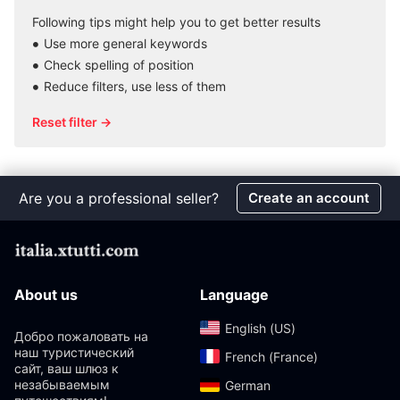
Following tips might help you to get better results
Use more general keywords
Check spelling of position
Reduce filters, use less of them
Reset filter →
Are you a professional seller?
Create an account
About us
Language
English (US)‎
Добро пожаловать на
наш туристический
French (France)‎
сайт, ваш шлюз к
незабываемым
German‎