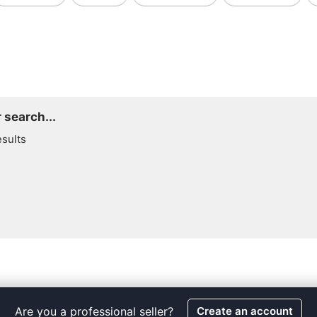
 search...
esults
Are you a professional seller?
Create an account