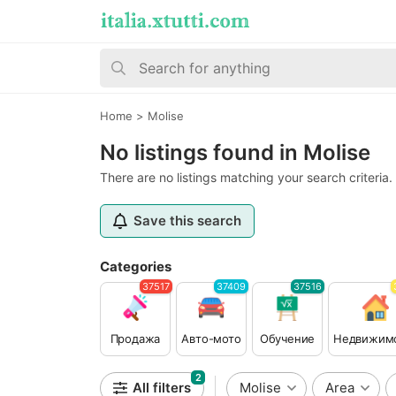
Home
>
Molise
No listings found in Molise
There are no listings matching your search criteria.
Save this search
Categories
37517
37409
37516
Продажа
Авто-мото
Обучение
Недвижим
2
All filters
Molise
Area