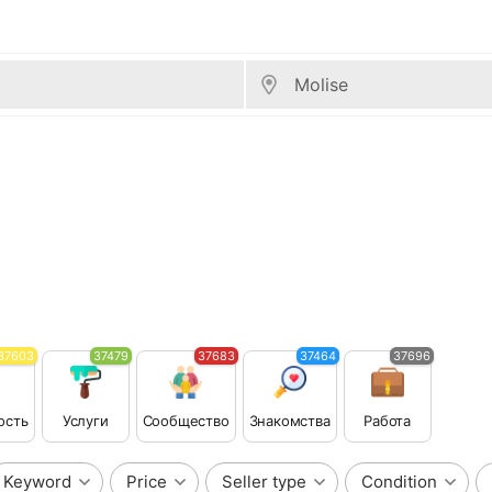
37603
37479
37683
37464
37696
ость
Услуги
Сообщество
Знакомства
Работа
Keyword
Price
Seller type
Condition