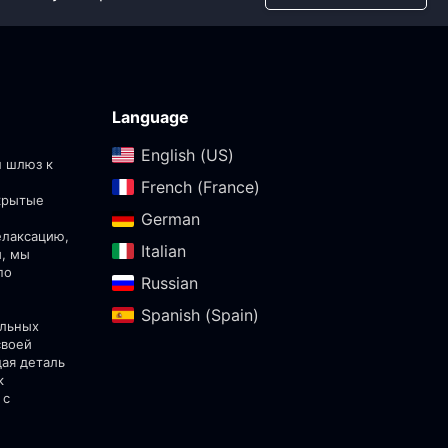
Language
English (US)‎
ш шлюз к
French (France)‎
скрытые
German‎
елаксацию,
Italian‎
ы, мы
по
Russian‎
Spanish (Spain)‎
альных
своей
дая деталь
к
 с