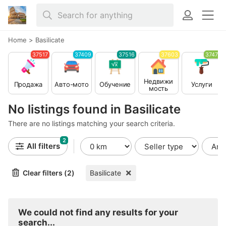
Home
>
Basilicate
37517
37409
37516
37603
37479
Недвижи
Продажа
Авто-мото
Обучение
Услуги
мость
No listings found in Basilicate
There are no listings matching your search criteria.
2
All filters
Clear filters (2)
Basilicate
We could not find any results for your
search...