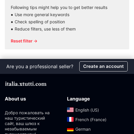
Following tips might help you to get better results
Use more general keywords
Check spelling of position
Reduce filters, use less of them
Reset filter →
Are you a professional seller?
Create an account
About us
Language
English (US)‎
Добро пожаловать на
наш туристический
French (France)‎
сайт, ваш шлюз к
незабываемым
German‎