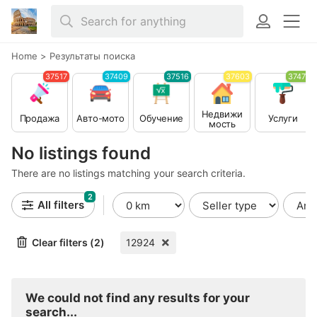
Home
>
Результаты поиска
37517
37409
37516
37603
37479
Недвижи
Продажа
Авто-мото
Обучение
Услуги
мость
No listings found
There are no listings matching your search criteria.
2
All filters
Clear filters (2)
12924
We could not find any results for your
search...