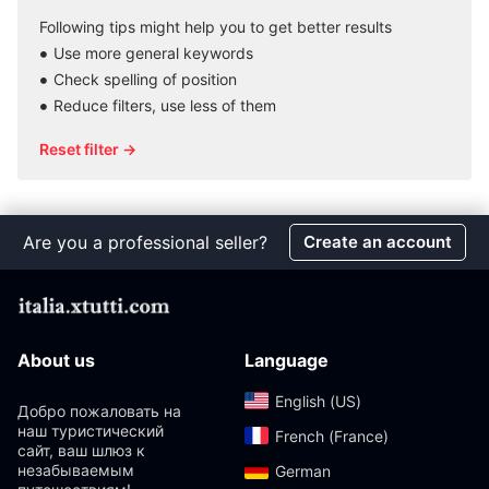
Following tips might help you to get better results
Use more general keywords
Check spelling of position
Reduce filters, use less of them
Reset filter →
Are you a professional seller?
Create an account
About us
Language
English (US)‎
Добро пожаловать на
наш туристический
French (France)‎
сайт, ваш шлюз к
незабываемым
German‎