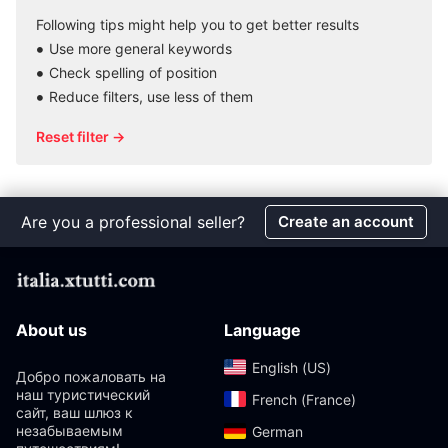
Following tips might help you to get better results
Use more general keywords
Check spelling of position
Reduce filters, use less of them
Reset filter →
Are you a professional seller?
Create an account
About us
Language
English (US)‎
Добро пожаловать на
наш туристический
French (France)‎
сайт, ваш шлюз к
незабываемым
German‎