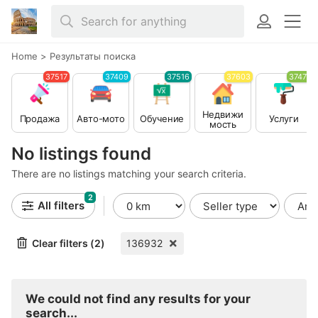
Home
>
Результаты поиска
37517
37409
37516
37603
37479
Недвижи
Продажа
Авто-мото
Обучение
Услуги
мость
No listings found
There are no listings matching your search criteria.
2
All filters
Clear filters (2)
136932
We could not find any results for your
search...