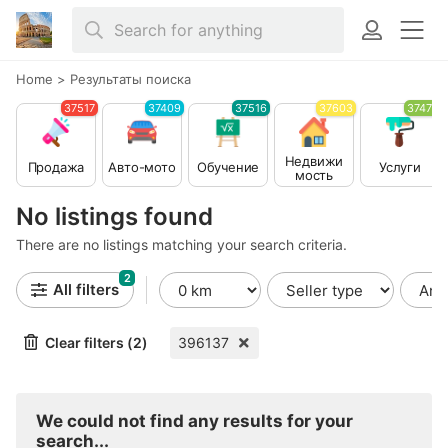
Home
>
Результаты поиска
37517
37409
37516
37603
37479
Недвижи
Продажа
Авто-мото
Обучение
Услуги
мость
No listings found
There are no listings matching your search criteria.
2
All filters
Clear filters (2)
396137
We could not find any results for your
search...