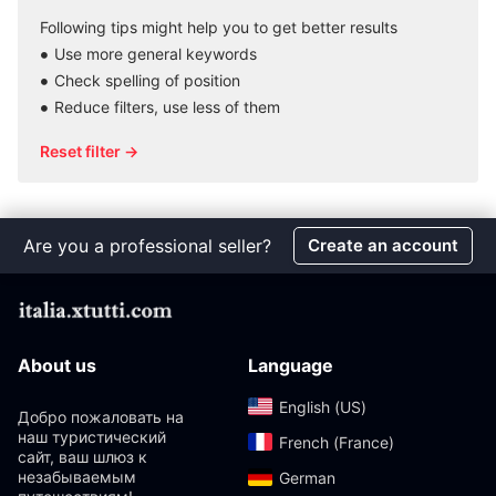
Following tips might help you to get better results
Use more general keywords
Check spelling of position
Reduce filters, use less of them
Reset filter →
Are you a professional seller?
Create an account
About us
Language
English (US)‎
Добро пожаловать на
наш туристический
French (France)‎
сайт, ваш шлюз к
незабываемым
German‎