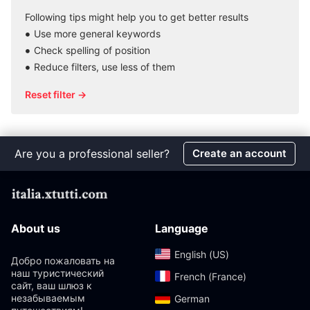
Following tips might help you to get better results
Use more general keywords
Check spelling of position
Reduce filters, use less of them
Reset filter →
Are you a professional seller?
Create an account
About us
Language
English (US)‎
Добро пожаловать на
наш туристический
French (France)‎
сайт, ваш шлюз к
незабываемым
German‎