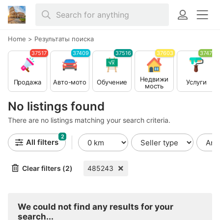
Home
>
Результаты поиска
37517
37409
37516
37603
37479
Недвижи
Продажа
Авто-мото
Обучение
Услуги
мость
No listings found
There are no listings matching your search criteria.
2
All filters
Clear filters (2)
485243
We could not find any results for your
search...