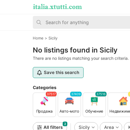
Home
>
Sicily
No listings found in Sicily
There are no listings matching your search criteria.
Save this search
Categories
37517
37409
37516
Продажа
Авто-мото
Обучение
Недвижим
2
All filters
Sicily
Area