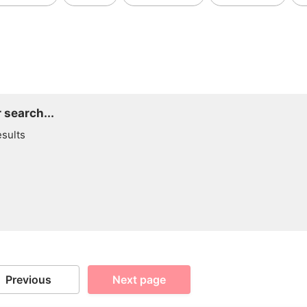
 search...
esults
Previous
Next page