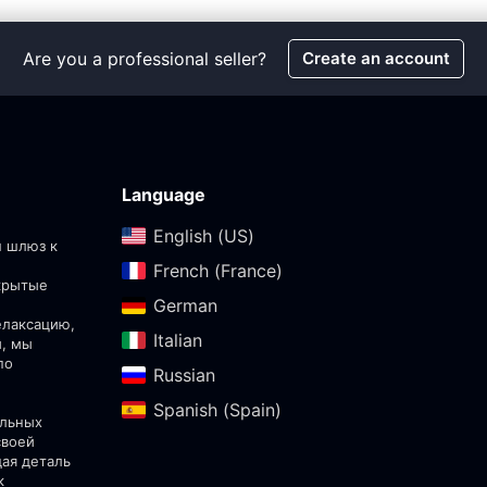
Are you a professional seller?
Create an account
Language
English (US)‎
ш шлюз к
French (France)‎
скрытые
German‎
елаксацию,
Italian‎
ы, мы
по
Russian‎
Spanish (Spain)‎
альных
своей
дая деталь
к