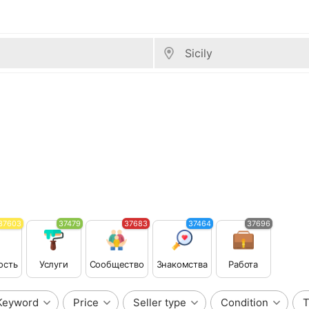
37603
37479
37683
37464
37696
ость
Услуги
Сообщество
Знакомства
Работа
Keyword
Price
Seller type
Condition
T