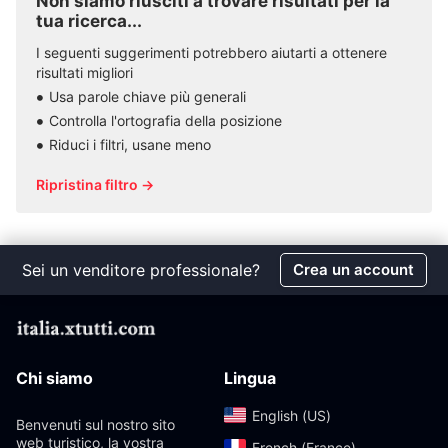
Non siamo riusciti a trovare risultati per la
tua ricerca...
I seguenti suggerimenti potrebbero aiutarti a ottenere
risultati migliori
Usa parole chiave più generali
Controlla l'ortografia della posizione
Riduci i filtri, usane meno
Ripristina filtro →
Sei un venditore professionale?
Crea un account
Chi siamo
Lingua
English (US)‎
Benvenuti sul nostro sito
web turistico, la vostra
French (France)‎