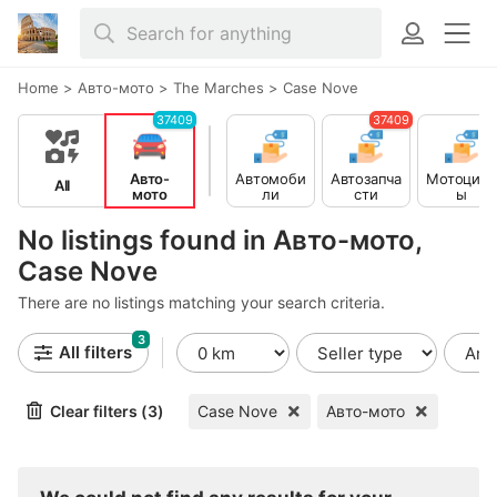
Home
>
Авто-мото
>
The Marches
>
Case Nove
37409
37409
Авто-
Автомоби
Автозапча
Мотоцикл
All
мото
ли
сти
ы
No listings found in Авто-мото,
Case Nove
There are no listings matching your search criteria.
3
All filters
Clear filters (3)
Case Nove
Авто-мото