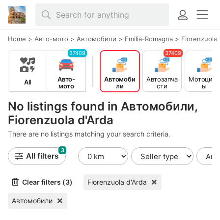
Home
>
Авто-мото
>
Автомобили
>
Emilia-Romagna
>
Fiorenzuola 
37409
37409
Авто-
Автомоби
Автозапча
Мотоцикл
All
мото
ли
сти
ы
No listings found in Автомобили,
Fiorenzuola d'Arda
There are no listings matching your search criteria.
3
All filters
Clear filters (3)
Fiorenzuola d'Arda
Автомобили