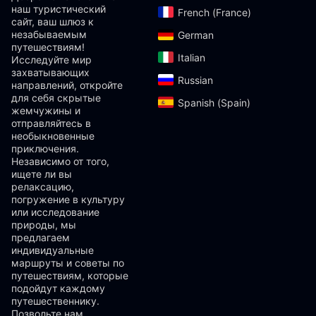
наш туристический
French (France)‎
сайт, ваш шлюз к
незабываемым
German‎
путешествиям!
Italian‎
Исследуйте мир
захватывающих
Russian‎
направлений, откройте
для себя скрытые
Spanish (Spain)‎
жемчужины и
отправляйтесь в
необыкновенные
приключения.
Независимо от того,
ищете ли вы
релаксацию,
погружение в культуру
или исследование
природы, мы
предлагаем
индивидуальные
маршруты и советы по
путешествиям, которые
подойдут каждому
путешественнику.
Позвольте нам