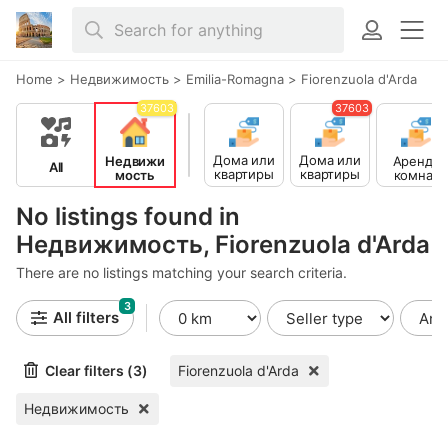
Home
>
Недвижимость
>
Emilia-Romagna
>
Fiorenzuola d'Arda
37603
37603
Дома или
Дома или
Недвижи
Аренда
All
квартиры
квартиры
мость
комнат
на
в аренду
продажу
No listings found in
Недвижимость, Fiorenzuola d'Arda
There are no listings matching your search criteria.
3
All filters
Clear filters (3)
Fiorenzuola d'Arda
Недвижимость