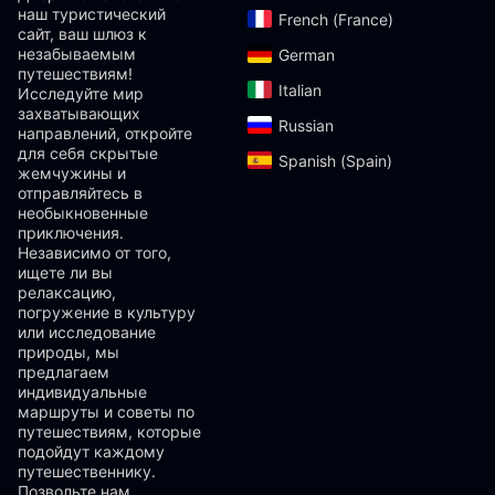
наш туристический
French (France)‎
сайт, ваш шлюз к
незабываемым
German‎
путешествиям!
Italian‎
Исследуйте мир
захватывающих
Russian‎
направлений, откройте
для себя скрытые
Spanish (Spain)‎
жемчужины и
отправляйтесь в
необыкновенные
приключения.
Независимо от того,
ищете ли вы
релаксацию,
погружение в культуру
или исследование
природы, мы
предлагаем
индивидуальные
маршруты и советы по
путешествиям, которые
подойдут каждому
путешественнику.
Позвольте нам