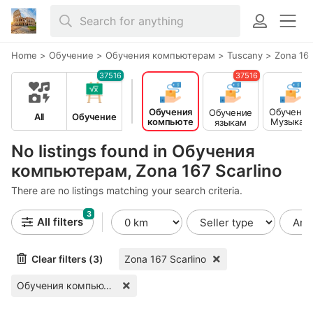
Home
>
Обучение
>
Обучения компьютерам
>
Tuscany
>
Zona 167
37516
37516
Обучения
Обучение
Обучение
All
Обучение
компьюте
Музыка -
языкам
рам
Театр -
Тацны
No listings found in Обучения
компьютерам, Zona 167 Scarlino
There are no listings matching your search criteria.
3
All filters
Clear filters (3)
Zona 167 Scarlino
Обучения компьютерам