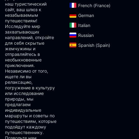
наш туристический
French (France)‎
сайт, ваш шлюз к
незабываемым
German‎
путешествиям!
Italian‎
Исследуйте мир
захватывающих
Russian‎
направлений, откройте
для себя скрытые
Spanish (Spain)‎
жемчужины и
отправляйтесь в
необыкновенные
приключения.
Независимо от того,
ищете ли вы
релаксацию,
погружение в культуру
или исследование
природы, мы
предлагаем
индивидуальные
маршруты и советы по
путешествиям, которые
подойдут каждому
путешественнику.
Позвольте нам