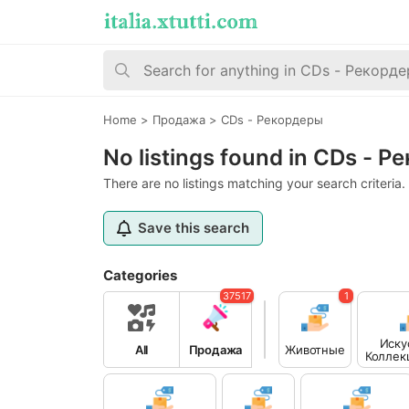
Home
>
Продажа
>
CDs - Рекордеры
No listings found in CDs - 
There are no listings matching your search criteria.
Save this search
Categories
37517
1
Иску
All
Продажа
Животные
Коллек
а