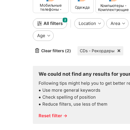
Мобильные
Компьютеры -
Одежда
телефоны -
Комплектующие
Аксессуары
2
All filters
Location
Area
Age
Clear filters (2)
CDs - Рекордеры
We could not find any results for your
Following tips might help you to get better r
Use more general keywords
Check spelling of position
Reduce filters, use less of them
Reset filter →