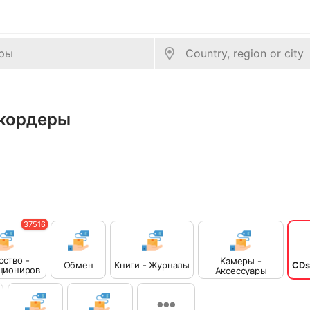
Рекордеры
37516
сство -
Камеры -
Обмен
Книги - Журналы
CDs
циониров
Аксессуары
ние