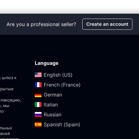
Are you a professional seller?
Create an account
Language
English (US)‎
ш шлюз к
French (France)‎
скрытые
German‎
елаксацию,
Italian‎
ы, мы
по
Russian‎
Spanish (Spain)‎
альных
своей