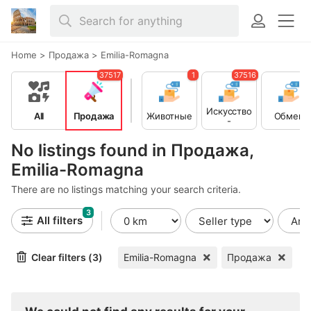
Home
>
Продажа
>
Emilia-Romagna
37517
1
37516
Искусство
All
Продажа
Животные
Обмен
-
Коллекци
онирован
No listings found in Продажа,
ие
Emilia-Romagna
There are no listings matching your search criteria.
3
All filters
Clear filters (3)
Emilia-Romagna
Продажа