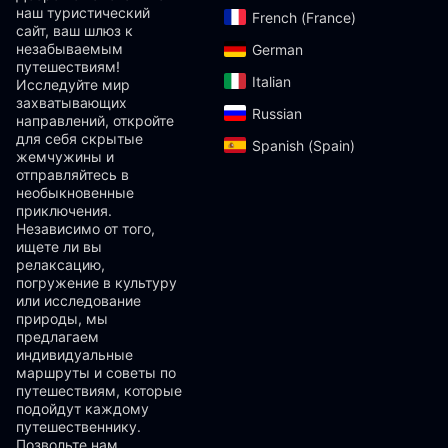
наш туристический
French (France)‎
сайт, ваш шлюз к
незабываемым
German‎
путешествиям!
Italian‎
Исследуйте мир
захватывающих
Russian‎
направлений, откройте
для себя скрытые
Spanish (Spain)‎
жемчужины и
отправляйтесь в
необыкновенные
приключения.
Независимо от того,
ищете ли вы
релаксацию,
погружение в культуру
или исследование
природы, мы
предлагаем
индивидуальные
маршруты и советы по
путешествиям, которые
подойдут каждому
путешественнику.
Позвольте нам