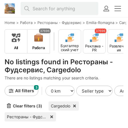
Home
>
Работа
>
Рестораны - Фудсервис
>
Emilia-Romagna
>
Carg
37696
37696
Бухгалтер
Реклама -
Развлече
All
Работа
ский учет
PR
ия
- Финансы
No listings found in Рестораны -
Фудсервис, Cargedolo
There are no listings matching your search criteria.
3
All filters
Clear filters (3)
Cargedolo
Рестораны - Фудсервис