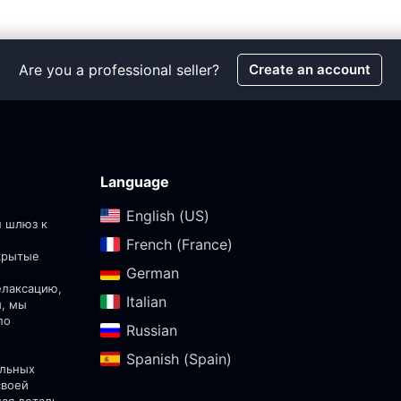
Are you a professional seller?
Create an account
Language
English (US)‎
ш шлюз к
French (France)‎
скрытые
German‎
елаксацию,
Italian‎
ы, мы
по
Russian‎
Spanish (Spain)‎
альных
своей