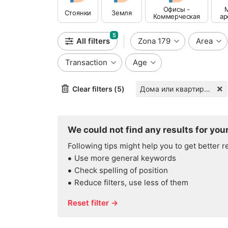
Офисы -
М
Стоянки
Земля
Коммерческая
ар
недвижимость
5
All filters
Zona 179
Area
Transaction
Age
Clear filters (5)
Дома или квартиры в аренду
We could not find any results for your
Following tips might help you to get better r
Use more general keywords
Check spelling of position
Reduce filters, use less of them
Reset filter →