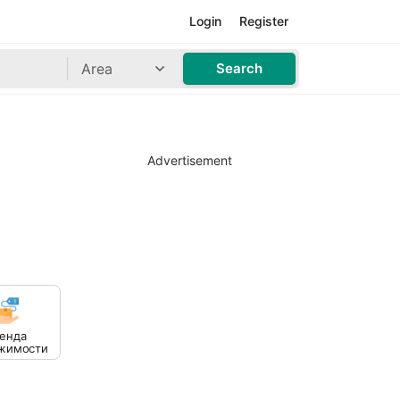
Login
Register
Area
Search
Advertisement
енда
жимости
урортах