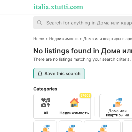
Home
>
Недвижимость
>
Дома или квартиры в ар
No listings found in Дома и
There are no listings matching your search criteria.
Save this search
Categories
37603
Дома или
All
Недвижимость
квартиры на
продажу