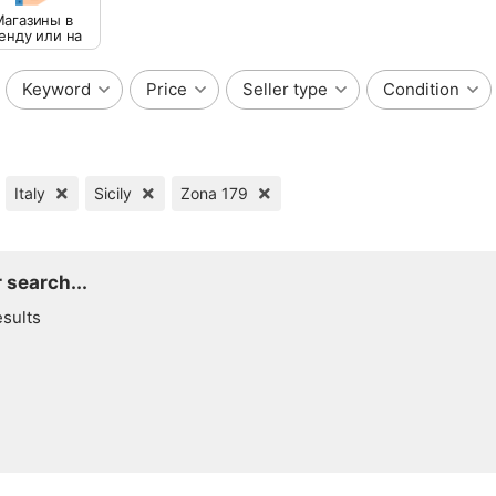
агазины в
енду или на
продажу
Keyword
Price
Seller type
Condition
Italy
Sicily
Zona 179
 search...
esults