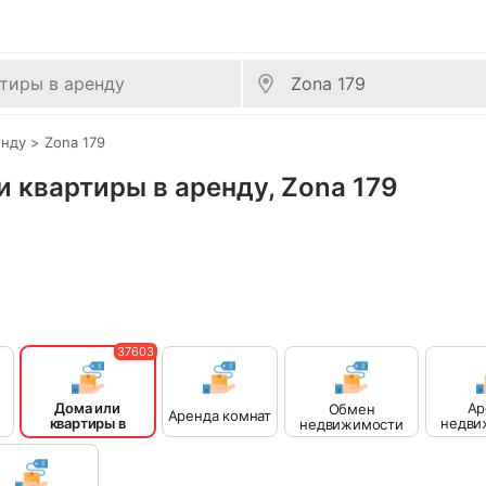
енду
>
Zona 179
ли квартиры в аренду, Zona 179
37603
Дома или
Ар
Обмен
Аренда комнат
квартиры в
недви
недвижимости
аренду
на к