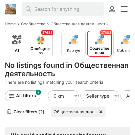
Home
>
Сообщество
>
Общественная деятельность
37683
37683
Обществе
Сообщест
All
Карпул
События
нная
во
деятельн
ость
No listings found in Общественная
деятельность
There are no listings matching your search criteria.
2
All filters
Clear filters (2)
Общественная деятельность