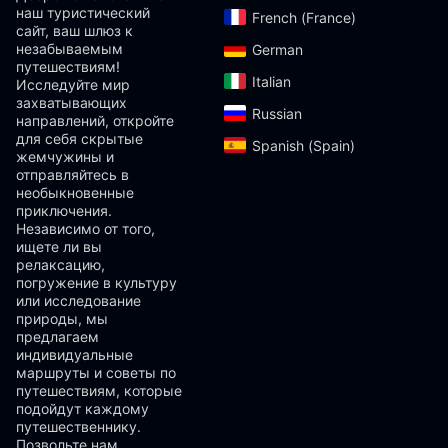
наш туристический
French (France)‎
сайт, ваш шлюз к
незабываемым
German‎
путешествиям!
Italian‎
Исследуйте мир
захватывающих
Russian‎
направлений, откройте
для себя скрытые
Spanish (Spain)‎
жемчужины и
отправляйтесь в
необыкновенные
приключения.
Независимо от того,
ищете ли вы
релаксацию,
погружение в культуру
или исследование
природы, мы
предлагаем
индивидуальные
маршруты и советы по
путешествиям, которые
подойдут каждому
путешественнику.
Позвольте нам