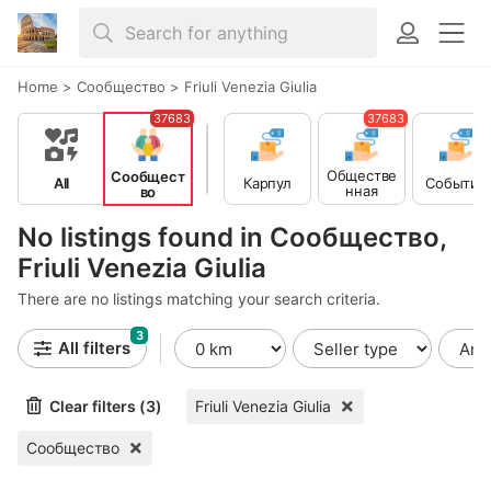
Home
>
Сообщество
>
Friuli Venezia Giulia
37683
37683
Обществе
Сообщест
All
Карпул
События
нная
во
деятельно
сть
No listings found in Сообщество,
Friuli Venezia Giulia
There are no listings matching your search criteria.
3
All filters
Clear filters (3)
Friuli Venezia Giulia
Сообщество