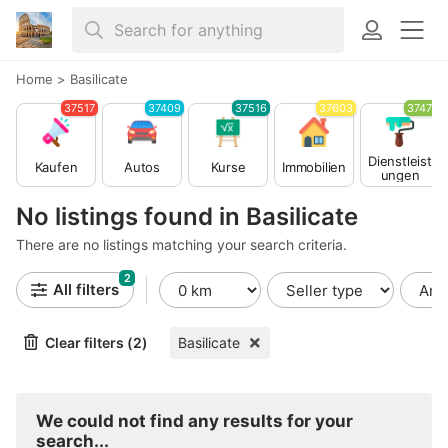
Home
>
Basilicate
37517
37409
37516
37603
37479
Dienstleist
Kaufen
Autos
Kurse
Immobilien
ungen
No listings found in Basilicate
There are no listings matching your search criteria.
2
All filters
Clear filters (2)
Basilicate
We could not find any results for your
search...