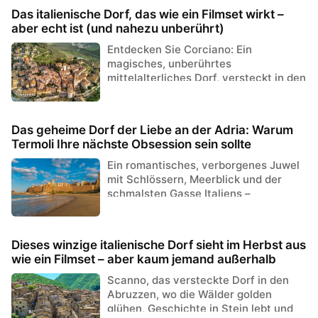
Das italienische Dorf, das wie ein Filmset wirkt –
aber echt ist (und nahezu unberührt)
Entdecken Sie Corciano: Ein
magisches, unberührtes
mittelalterliches Dorf, versteckt in den
Hügeln Umbriens.
Das geheime Dorf der Liebe an der Adria: Warum
Termoli Ihre nächste Obsession sein sollte
Ein romantisches, verborgenes Juwel
mit Schlössern, Meerblick und der
schmalsten Gasse Italiens –
entdecken Sie Termoli, bevor es alle
tun.
Dieses winzige italienische Dorf sieht im Herbst aus
wie ein Filmset – aber kaum jemand außerhalb
Italiens kennt es
Scanno, das versteckte Dorf in den
Abruzzen, wo die Wälder golden
glühen, Geschichte in Stein lebt und