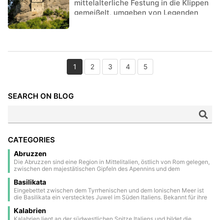
mittelalterliche Festung in die Klippen
gemeißelt, umgeben von Legenden
und unberührter Natur.
1
2
3
4
5
SEARCH ON BLOG
CATEGORIES
Abruzzen
Die Abruzzen sind eine Region in Mittelitalien, östlich von Rom gelegen,
zwischen den majestätischen Gipfeln des Apennins und dem
kristallklaren Wasser der Adria. Ein Großteil ihres Gebiets besteht aus
Basilikata
Nationalparks und Naturschutzgebieten, was sie zu einer der grünsten
Regionen Europas macht. Das Landesinnere ist geprägt von
Eingebettet zwischen dem Tyrrhenischen und dem Ionischen Meer ist
mittelalterlichen und renaissancezeitlichen Dörfern, die auf malerischen
die Basilikata ein verstecktes Juwel im Süden Italiens. Bekannt für ihre
Hügeln thronen und eine zeitlose Atmosphäre ausstrahlen. Die
dramatischen Landschaften, antiken Bergdörfer und reiche Geschichte,
Hauptstadt, L’Aquila, ist eine historische Stadt mit Stadtmauern, die stark
Kalabrien
bietet sie eine einzigartige Mischung aus Natur und Kultur. Zu den
vom Erdbeben im Jahr 2009 gezeichnet wurde, aber dennoch reich an
Höhepunkten zählen die beeindruckenden Höhlenwohnungen von
Kalabrien liegt an der südwestlichen Spitze Italiens und bildet die