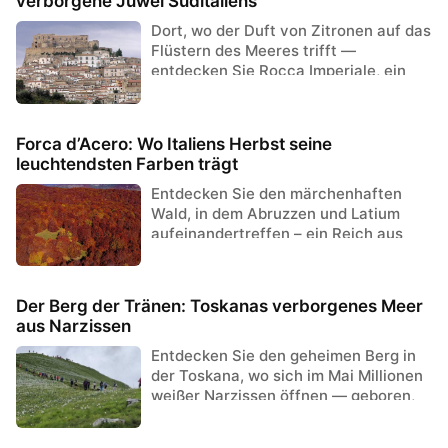
verborgene Juwel Süditaliens
Dort, wo der Duft von Zitronen auf das
Flüstern des Meeres trifft —
entdecken Sie Rocca Imperiale, ein
zeitloses Dorf, das von einer mittela...
Forca d’Acero: Wo Italiens Herbst seine
leuchtendsten Farben trägt
Entdecken Sie den märchenhaften
Wald, in dem Abruzzen und Latium
aufeinandertreffen – ein Reich aus
goldenen Blättern, klarer Bergluft und
r...
Der Berg der Tränen: Toskanas verborgenes Meer
aus Narzissen
Entdecken Sie den geheimen Berg in
der Toskana, wo sich im Mai Millionen
weißer Narzissen öffnen — geboren,
so sagt die Legende, aus den Trä...