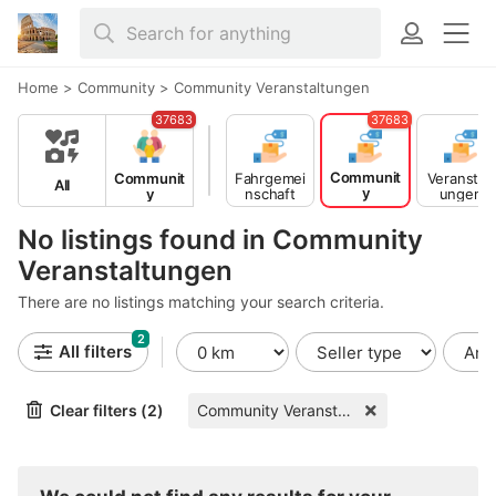
Home
>
Community
>
Community Veranstaltungen
37683
37683
Communit
Communit
Fahrgemei
Veranstalt
All
y
y
nschaft
ungen
Veranstalt
ungen
No listings found in Community
Veranstaltungen
There are no listings matching your search criteria.
2
All filters
Clear filters (2)
Community Veranstaltungen