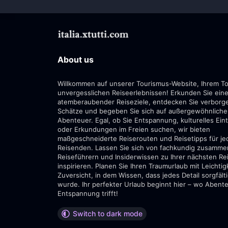
About us
Willkommen auf unserer Tourismus-Website, Ihrem To
unvergesslichen Reiseerlebnissen! Erkunden Sie eine
atemberaubender Reiseziele, entdecken Sie verborg
Schätze und begeben Sie sich auf außergewöhnliche
Abenteuer. Egal, ob Sie Entspannung, kulturelles Ei
oder Erkundungen im Freien suchen, wir bieten
maßgeschneiderte Reiserouten und Reisetipps für je
Reisenden. Lassen Sie sich von fachkundig zusamme
Reiseführern und Insiderwissen zu Ihrer nächsten Re
inspirieren. Planen Sie Ihren Traumurlaub mit Leichtig
Zuversicht, in dem Wissen, dass jedes Detail sorgfält
wurde. Ihr perfekter Urlaub beginnt hier – wo Abent
Entspannung trifft!
Switch to dark mode