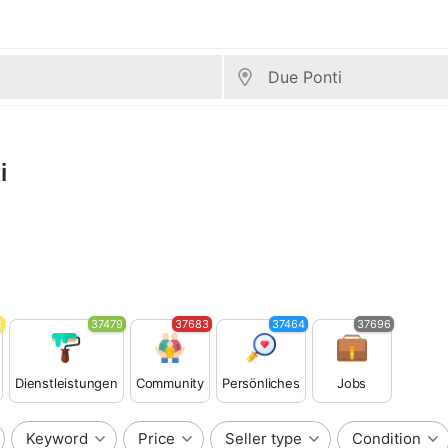
i
3
37479
37683
37464
37696
Dienstleistungen
Community
Persönliches
Jobs
Keyword
Price
Seller type
Condition