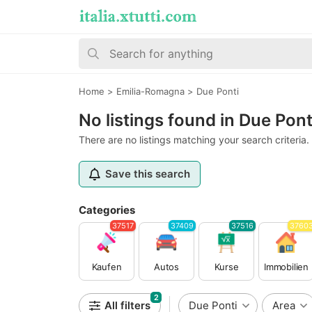
Home
>
Emilia-Romagna
>
Due Ponti
No listings found in Due Pont
There are no listings matching your search criteria.
Save this search
Categories
37517
37409
37516
3760
Kaufen
Autos
Kurse
Immobilien
2
All filters
Due Ponti
Area