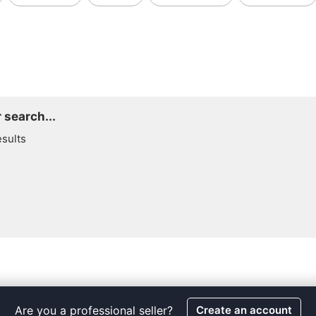
 search...
esults
Are you a professional seller?
Create an account