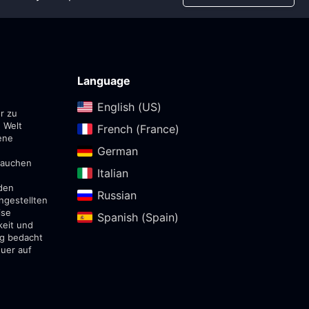
Language
English (US)‎
r zu
 Welt
French (France)‎
ene
German‎
ntauchen
Italian‎
den
Russian‎
ngestellten
ise
Spanish (Spain)‎
keit und
ig bedacht
euer auf