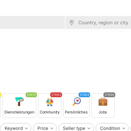
3
37479
37683
37464
37696
Dienstleistungen
Community
Persönliches
Jobs
Keyword
Price
Seller type
Condition