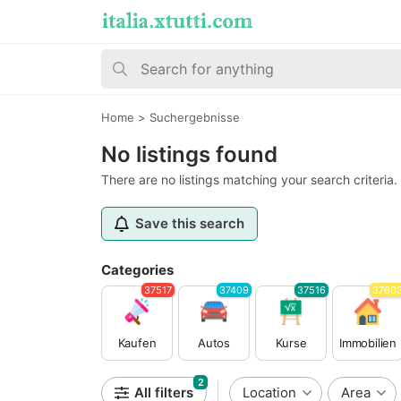
Home
>
Suchergebnisse
No listings found
There are no listings matching your search criteria.
Save this search
Categories
37517
37409
37516
3760
Kaufen
Autos
Kurse
Immobilien
2
All filters
Location
Area