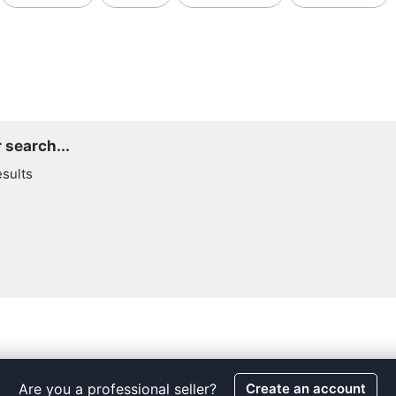
 search...
esults
Are you a professional seller?
Create an account