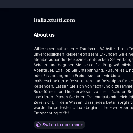
About us
Willkommen auf unserer Tourismus-Website, Ihrem To
unvergesslichen Reiseerlebnissen! Erkunden Sie eine
atemberaubender Reiseziele, entdecken Sie verborg
Schätze und begeben Sie sich auf außergewöhnliche
Abenteuer. Egal, ob Sie Entspannung, kulturelles Ei
oder Erkundungen im Freien suchen, wir bieten
maßgeschneiderte Reiserouten und Reisetipps für je
Reisenden. Lassen Sie sich von fachkundig zusamme
Reiseführern und Insiderwissen zu Ihrer nächsten Re
inspirieren. Planen Sie Ihren Traumurlaub mit Leichtig
Zuversicht, in dem Wissen, dass jedes Detail sorgfält
wurde. Ihr perfekter Urlaub beginnt hier – wo Abent
Entspannung trifft!
Switch to dark mode