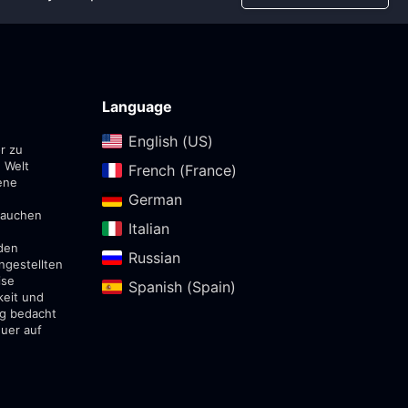
Language
English (US)‎
r zu
 Welt
French (France)‎
ene
German‎
ntauchen
Italian‎
den
Russian‎
ngestellten
ise
Spanish (Spain)‎
keit und
ig bedacht
euer auf