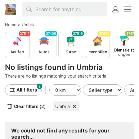
Home
>
Umbria
37517
37409
37516
37603
37479
Dienstleist
Kaufen
Autos
Kurse
Immobilien
ungen
No listings found in Umbria
There are no listings matching your search criteria.
2
All filters
Clear filters (2)
Umbria
We could not find any results for your
search...