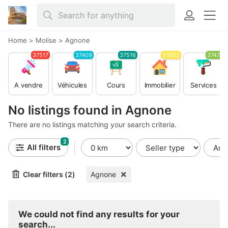
Home
>
Molise
>
Agnone
37517
37409
37516
37603
37479
A vendre
Véhicules
Cours
Immobilier
Services
No listings found in Agnone
There are no listings matching your search criteria.
2
All filters
Clear filters (2)
Agnone
We could not find any results for your
search...